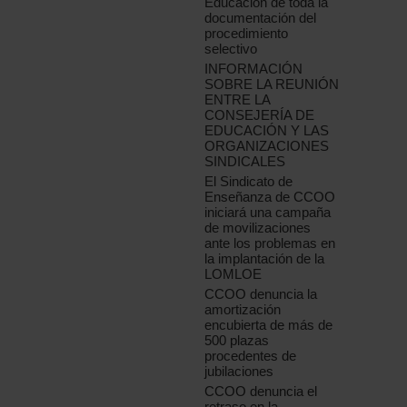
Educación de toda la
documentación del
procedimiento
selectivo
INFORMACIÓN
SOBRE LA REUNIÓN
ENTRE LA
CONSEJERÍA DE
EDUCACIÓN Y LAS
ORGANIZACIONES
SINDICALES
El Sindicato de
Enseñanza de CCOO
iniciará una campaña
de movilizaciones
ante los problemas en
la implantación de la
LOMLOE
CCOO denuncia la
amortización
encubierta de más de
500 plazas
procedentes de
jubilaciones
CCOO denuncia el
retraso en la