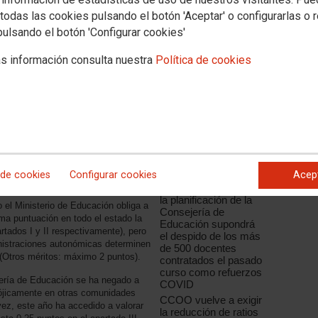
todas las cookies pulsando el botón 'Aceptar' o configurarlas o 
pulsando el botón 'Configurar cookies'
s información consulta nuestra
Política de cookies
Noticias relacionadas
Defendemos la
Universidad Pública,
rueba el reglamento de acceso a los
defendemos Uniovi
 de cookies
Configurar cookies
Acep
1 los apartados y puntuaciones que
CCOO denuncia que
orar los baremos de los
la planificación de la
 el Ministerio de Educación obliga a
Consejería de
ma puntuación en todo el estado la
Educación supondrá
rtados I y II respectivamente), pero
el despido de los más
ministraciones autonómicas determinen
de 500 docentes
I (Otros méritos: máximo 2 puntos).
contratados el pasado
curso como refuerzos
ería de Educación se ha negado a
COVID
adójicamente en otras comunidades
CCOO vuelve a exigir
vez, este año ha accedido a valorar
la reducción de ratios