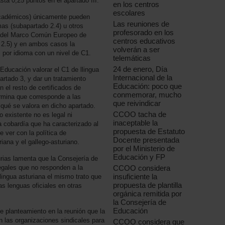
asta 0,25 puntos en el apartado III.
en los centros
escolares
 académicos) únicamente pueden
Las reuniones de
omas (subapartado 2.4) u otros
profesorado en los
ro del Marco Común Europeo de
centros educativos
 2.5) y en ambos casos la
volverán a ser
 por idioma con un nivel de C1.
telemáticas
24 de enero, Día
ducación valorar el C1 de llingua
Internacional de la
artado 3, y dar un tratamiento
Educación: poco que
n el resto de certificados de
conmemorar, mucho
rmina que corresponde a las
que reivindicar
qué se valora en dicho apartado.
CCOO tacha de
 existente no es legal ni
inaceptable la
a cobardía que ha caracterizado al
propuesta de Estatuto
 ver con la política de
Docente presentada
riana y el gallego-asturiano.
por el Ministerio de
Educación y FP
ias lamenta que la Consejería de
CCOO considera
gales que no responden a la
insuficiente la
llingua asturiana el mismo trato que
propuesta de plantilla
s lenguas oficiales en otras
orgánica remitida por
la Consejería de
Educación
planteamiento en la reunión que la
 las organizaciones sindicales para
CCOO considera que