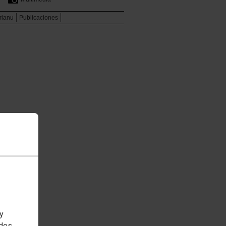
rianu
Publicaciones
 y
edes