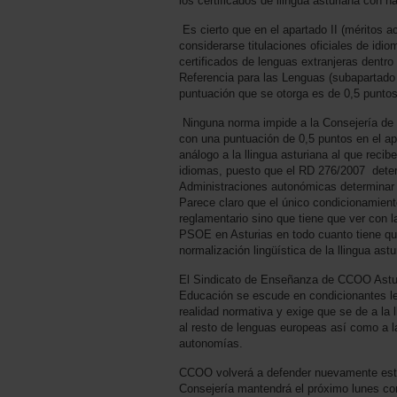
los certificados de llingua asturiana con h
Es cierto que en el apartado II (méritos
considerarse titulaciones oficiales de idi
certificados de lenguas extranjeras dent
Referencia para las Lenguas (subapartado
puntuación que se otorga es de 0,5 puntos
Ninguna norma impide a la Consejería de E
con una puntuación de 0,5 puntos en el ap
análogo a la llingua asturiana al que recibe
idiomas, puesto que el RD 276/2007 dete
Administraciones autonómicas determinar 
Parece claro que el único condicionamiento
reglamentario sino que tiene que ver con l
PSOE en Asturias en todo cuanto tiene que
normalización lingüística de la llingua astu
El Sindicato de Enseñanza de CCOO Astur
Educación se escude en condicionantes le
realidad normativa y exige que se de a la 
al resto de lenguas europeas así como a la
autonomías.
CCOO volverá a defender nuevamente este 
Consejería mantendrá el próximo lunes con