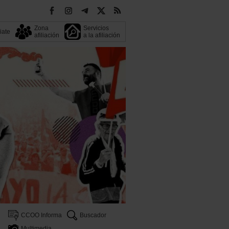
Zona
Servicios
liate
afiliación
a la afiliación
CCOO Informa
Buscador
Multimedia