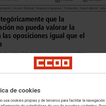
formación
Acción Sindical
Mujeres e igualdad
Formación
Salud laboral
Astu
tegóricamente que la
ación no pueda valorar la
n las oposiciones igual que el
a
 hoy, viernes 27 de diciembre, que no puede valorar la llingua
s de otras autonomías y las lenguas extranjeras “por razones
tica de cookies
io usa cookies propias y de terceros para facilitar la navegación
 información de estadísticas de uso de nuestros visitantes. Pu