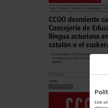
Inicio
Pública
Privada
Universitaria
In
CCOO desmiente ca
Consejería de Educ
llingua asturiana e
catalán o el eusker
La Consejería de Educación ha asegurado
asturiana igual que las lenguas oficiale
legales”
27/12/2024.
TEMAS
CCOO INFORMA
Polí
Este sit
obtener