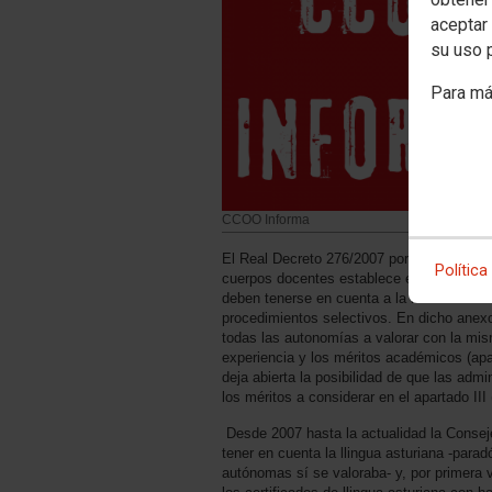
aceptar 
su uso 
Para má
CCOO Informa
El Real Decreto 276/2007 por el que se ap
Política
cuerpos docentes establece en su Anexo 
deben tenerse en cuenta a la hora de elab
procedimientos selectivos. En dicho anexo
todas las autonomías a valorar con la mis
experiencia y los méritos académicos (apa
deja abierta la posibilidad de que las ad
los méritos a considerar en el apartado II
Desde 2007 hasta la actualidad la Consej
tener en cuenta la llingua asturiana -par
autónomas sí se valoraba- y, por primera 