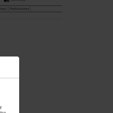
rianu
Publicaciones
 y
edes