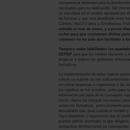
competencia idoneidad para la distribució
necesarios para su realización. Del mism
se suscribirá en el modelo aprobado por e
de Asturias y que será distribuido entre lo
Centros, Red 0-3 años y Enseñanzas Prof
entrado el mes de enero, y a pocos día
ciclos para que comiencen dichos peri
convenio no ha sido aún facilitado a lo
Tampoco están habilitados los apartado
GEPEP
para que los centros docentes y 
empezar a realizar las gestiones relacion
formativos.
La implementación de estos nuevos period
cursos ya supone un reto suficientemente 
encontrar empresas u organismos y las i
los cambios en los estudios, como para que
información por parte de la Consejería su
hecho, dados los tiempos necesarios para 
estancias formativas, particularmente para
descartable que, para cuando el modelo y e
haya empresas u organismos que no puedan
puedan admitir alumnado, lo que obligaría
reorganizar distribuciones ya conseguidas o