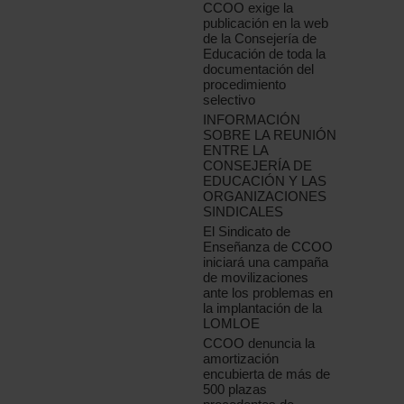
CCOO exige la
publicación en la web
de la Consejería de
Educación de toda la
documentación del
procedimiento
selectivo
INFORMACIÓN
SOBRE LA REUNIÓN
ENTRE LA
CONSEJERÍA DE
EDUCACIÓN Y LAS
ORGANIZACIONES
SINDICALES
El Sindicato de
Enseñanza de CCOO
iniciará una campaña
de movilizaciones
ante los problemas en
la implantación de la
LOMLOE
CCOO denuncia la
amortización
encubierta de más de
500 plazas