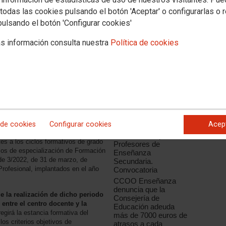
todas las cookies pulsando el botón 'Aceptar' o configurarlas o 
pulsando el botón 'Configurar cookies'
s información consulta nuestra
Política de cookies
Noticias relacionadas
Integración del
profesorado del
onsejería de Educación hizo
 de cookies
Configurar cookies
Acep
Cuerpo de PP. TT. de
 para el desarrollo del período
FP en el Cuerpo de
es a los ciclos formativos de grado
Profesores de
sos de especialización de Formación
Enseñanza
de 3/2022, de 31 de marzo, de
Secundaria.
Profesional, implantados en el año
Convocatoria
CCOO Enseñanza
denuncia que la
e la realización de dicho periodo
Consejería de
entre el centro docente y la
Educación adeuda
regirá la estancia formativa del
más de 7000 euros de
os criterios objetivos de
atrasos a cada