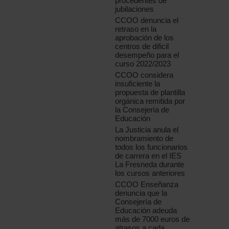
procedentes de
jubilaciones
CCOO denuncia el
retraso en la
aprobación de los
centros de dificil
desempeño para el
curso 2022/2023
CCOO considera
insuficiente la
propuesta de plantilla
orgánica remitida por
la Consejería de
Educación
La Justicia anula el
nombramiento de
todos los funcionarios
de carrera en el IES
La Fresneda durante
los cursos anteriores
CCOO Enseñanza
denuncia que la
Consejería de
Educación adeuda
más de 7000 euros de
atrasos a cada