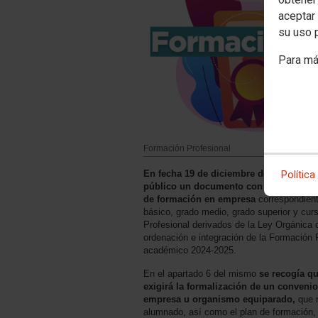
aceptar 
su uso 
Para má
Formación Profesional
En fecha 19 de diciembre de 2024, la C
Política
público un documento con orientaciones
de formación en empresa
correspondient
básico, grado medio, grado superior y cur
Profesional derivados de la Ley Orgánica 
ordenación e integración de la Formación 
académico 2024-2025.
En el apartado 6 del mismo
se recogía qu
exigirá la formalización de un convenio 
empresa u organismo equiparado,
que 
alumnado, así como el plan de formación, l