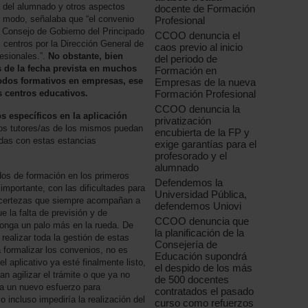
n del alumnado y otros aspectos
docente de Formación
o modo, señalaba que “el convenio
Profesional
l Consejo de Gobierno del Principado
CCOO denuncia el
s centros por la Dirección General de
caos previo al inicio
esionales.”.
No obstante, bien
del periodo de
s de la fecha prevista en muchos
Formación en
odos formativos en empresas, ese
Empresas de la nueva
Formación Profesional
s centros educativos.
CCOO denuncia la
s específicos en la aplicación
privatización
los tutores/as de los mismos puedan
encubierta de la FP y
adas con estas estancias
exige garantías para el
profesorado y el
alumnado
os de formación en los primeros
Defendemos la
importante, con las dificultades para
Universidad Pública,
ncertezas que siempre acompañan a
defendemos Uniovi
 la falta de previsión y de
CCOO denuncia que
ponga un palo más en la rueda. De
la planificación de la
realizar toda la gestión de estas
Consejería de
 formalizar los convenios, no es
Educación supondrá
l aplicativo ya esté finalmente listo,
el despido de los más
 agilizar el trámite o que ya no
de 500 docentes
 a un nuevo esfuerzo para
contratados el pasado
 incluso impediría la realización del
curso como refuerzos