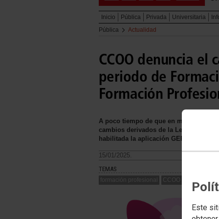
Inicio
Pública
Privada
Universitaria
In
Pública
Actualidad
CCOO denuncia el ca
periodo de Formaci
Formación Profesio
A poco tiempo de que en muchos ciclos
cambios derivados de la Ley Orgánica 3
habilitada la aplicación GEPEP.
15/01/2025.
TEMAS
formación profesional
CCOO INFORMA
Polí
Este sit
obtener