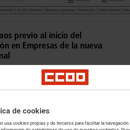
formación
Acción Sindical
Mujeres e igualdad
Formación
Salud laboral
Astu
os previo al inicio del
ón en Empresas de la nueva
nal
 comience el periodo de formación en empresas, con los
/2022, no se han podido formalizar los convenios ni está
tica de cookies
io usa cookies propias y de terceros para facilitar la navegación
 información de estadísticas de uso de nuestros visitantes. Pu