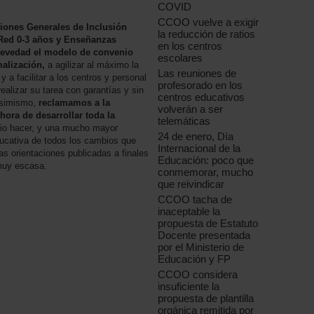
COVID
CCOO vuelve a exigir
ciones Generales de Inclusión
la reducción de ratios
 Red 0-3 años y Enseñanzas
en los centros
 brevedad el modelo de convenio
escolares
malización,
a agilizar al máximo la
Las reuniones de
 a facilitar a los centros y personal
profesorado en los
ealizar su tarea con garantías y sin
centros educativos
Asimismo,
reclamamos a la
volverán a ser
hora de desarrollar toda la
telemáticas
io hacer, y una mucho mayor
24 de enero, Día
ducativa de todos los cambios que
Internacional de la
as orientaciones publicadas a finales
Educación: poco que
 muy escasa.
conmemorar, mucho
que reivindicar
CCOO tacha de
inaceptable la
propuesta de Estatuto
Docente presentada
por el Ministerio de
Educación y FP
CCOO considera
insuficiente la
propuesta de plantilla
orgánica remitida por