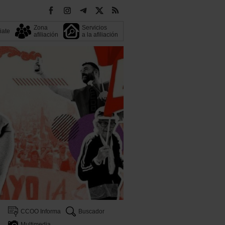
Zona
Servicios
liate
afiliación
a la afiliación
CCOO Informa
Buscador
Multimedia