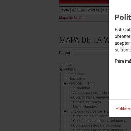
Inicio
Pública
Privada
Universitaria
In
Polí
Mapa de la web
Este sit
obtener
MAPA DE LA WEB
aceptar 
su uso 
Buscar:
Para má
Inicio
Pública
Actualidad
Normativa
Personal interino
Actualidad
Adjudicaciones inicio de curso
Convocatoria semanal
Bolsas de trabajo
Listas vigentes
Política
Funcionariado de carrera
Concurso de traslados actual
Concurso de traslados anteriores
Comisiones de servicio actual
Comisiones de servicio anteriores