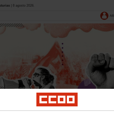
turias
| 8 agosto 2026.
Afí
Tu sindicato
Pública
Contacta
Normativa