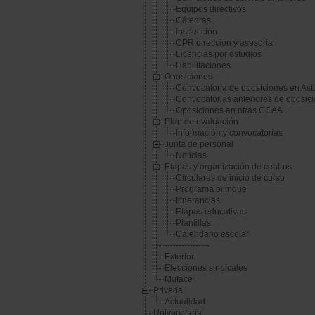
Equipos directivos
Cátedras
Inspección
CPR dirección y asesoría
Licencias por estudios
Habilitaciones
Oposiciones
Convocatoria de oposiciones en Ast
Convocatorias anteriores de oposic
Oposiciones en otras CCAA
Plan de evaluación
Información y convocatorias
Junta de personal
Noticias
Etapas y organización de centros
Circulares de inicio de curso
Programa bilingüe
Itinerancias
Etapas educativas
Plantillas
Calendario escolar
----------------
Exterior
Elecciones sindicales
Muface
Privada
Actualidad
Universitaria