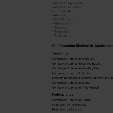
Política de privacidad
Política de cookies
Tu sindicato
Pública
CCOO Informa
Buscador
Contacta
Normativa
Multimedia
Confederación Sindical de Comisione
Territorios
Comisiones Obreras de Andalucía
Comissions Obreres de les Illes Balears
Comisiones Obreras de Castilla y León
Comisiones Obreras de Ceuta
Sindicato Nacional de Comisions Obreiras de Gali
Comisiones Obreras de Melilla
Comissions Obreres del Paìs Valenciá
Federaciones
Comisiones Obreras del Hábitat
Federación de Pensionistas
Federación de Servicios