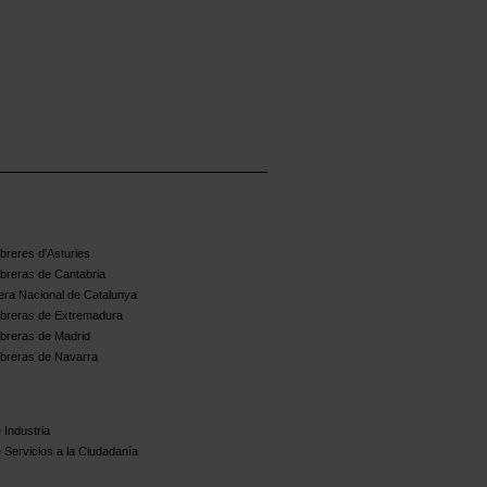
reres d'Asturies
breras de Cantabria
ra Nacional de Catalunya
breras de Extremadura
breras de Madrid
breras de Navarra
 Industria
 Servicios a la Ciudadanía