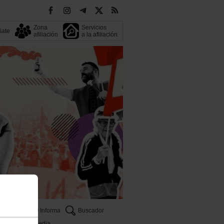
Zona
Servicios
liate
afiliación
a la afiliación
CCOO Informa
Buscador
Multimedia