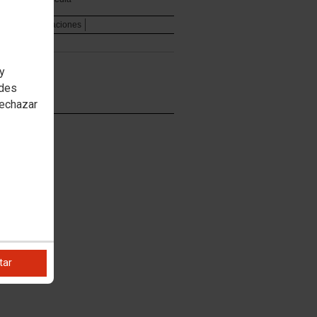
rianu
Publicaciones
 y
edes
rechazar
tar