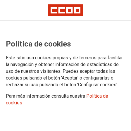
POLÍTICA DE PRIVACIDAD
Política de cookies
FEDERACION DE ENSE?ANZA DE COMISIONES
Este sitio usa cookies propias y de terceros para facilitar
OBRERAS está especialmente sensibilizada en la protección
la navegación y obtener información de estadísticas de
de datos de carácter personal de las personas usuarias que
uso de nuestros visitantes. Puedes aceptar todas las
participan de la actividad del sindicato. Mediante la presente
cookies pulsando el botón 'Aceptar' o configurarlas o
Política de Privacidad (o Política de Protección de Datos)
rechazar su uso pulsando el botón 'Configurar cookies'
FEDERACION DE ENSE?ANZA DE COMISIONES
OBRERAS informa a las personas usuarias del sitio web:
Para más información consulta nuestra
Política de
asturias.fe.ccoo.es de los usos a los que se someten los
cookies
datos de carácter personal que se recaban, con el fin de que
decidan, libre y voluntariamente, si deseas facilitar la
información solicitada.
FEDERACION DE ENSE?ANZA DE COMISIONES