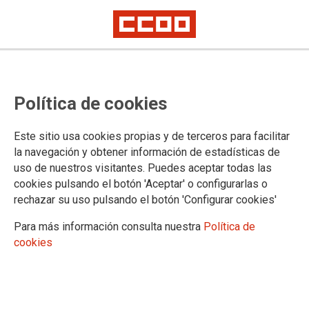
Bolsas extraordinarias aspirantes
Política de cookies
a interindad. Listado provisional
(0590.0591)
Este sitio usa cookies propias y de terceros para facilitar
la navegación y obtener información de estadísticas de
— 0590 Profesores de enseñanza secundaria 0590103 Asesoría y
uso de nuestros visitantes. Puedes aceptar todas las
procesos de imagen personal 0590117 Procesos de diagnóstico clínico y
productos ortoprotésicos 0590118 Procesos sanitarios
cookies pulsando el botón 'Aceptar' o configurarlas o
— 0591 Profesores técnicos de formación profesional 0591202 Equipos
rechazar su uso pulsando el botón 'Configurar cookies'
electrónicos 0591211 Mecanizado y mantenimiento de máquinas
0591220 Procedimientos sanitarios y asistenciales 0591221 Procesos
Para más información consulta nuestra
Política de
comerciales 0591229 Técnicas y procedimientos de imagen y sonido
cookies
Plazo de alegaciones: 5 días naturales
13/01/2022.
TEMAS