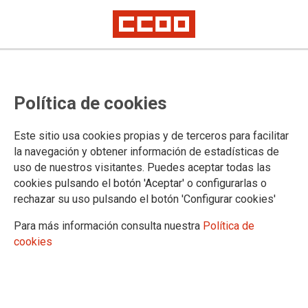
CALENDARIO ADJUDICACIÓN
Política de cookies
INICIO CURSO 2023-2024
Fechas de los procedimientos de adjudicaciones para el curso 2023-2024
Este sitio usa cookies propias y de terceros para facilitar
(personal funcionario de carrera, en prácticas e interino)
la navegación y obtener información de estadísticas de
uso de nuestros visitantes. Puedes aceptar todas las
18/06/2023.
cookies pulsando el botón 'Aceptar' o configurarlas o
rechazar su uso pulsando el botón 'Configurar cookies'
TEMAS
plantillas
Para más información consulta nuestra
Política de
cookies
Instrucciones de la Dirección
General de Personal Docente por la
que se establece el calendario de los
procedimientos de adjudicaciones
para el curso 2023-2024