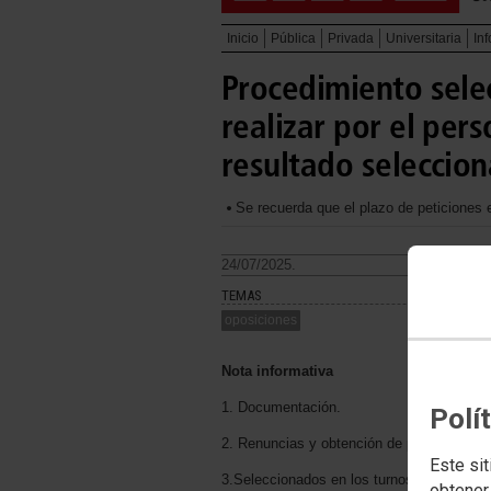
Inicio
Pública
Privada
Universitaria
In
Procedimiento sele
realizar por el per
resultado seleccion
Se recuerda que el plazo de peticiones es
24/07/2025.
TEMAS
oposiciones
Nota informativa
1. Documentación.
Polí
2. Renuncias y obtención de plaza en otr
Este sit
3.Seleccionados en los turnos de accesos 
obtener