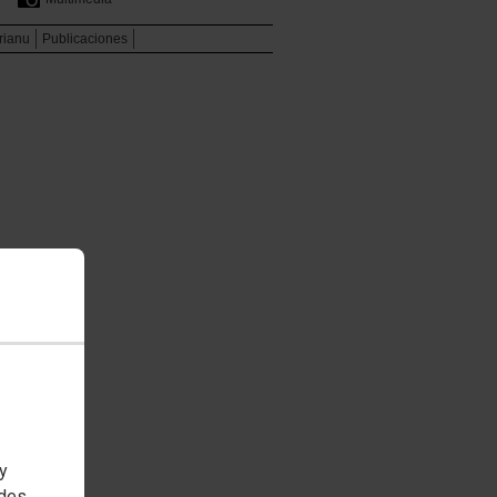
rianu
Publicaciones
 y
edes