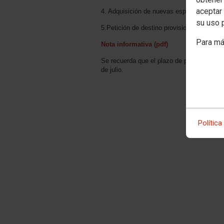
aceptar 
4. Adquisición de nuevas especialidades (
su uso 
5.Petición de destino provisional.
Para má
Nota informativa (pdf)
Se recuerda que el plazo de peticiones est
de julio.
Política