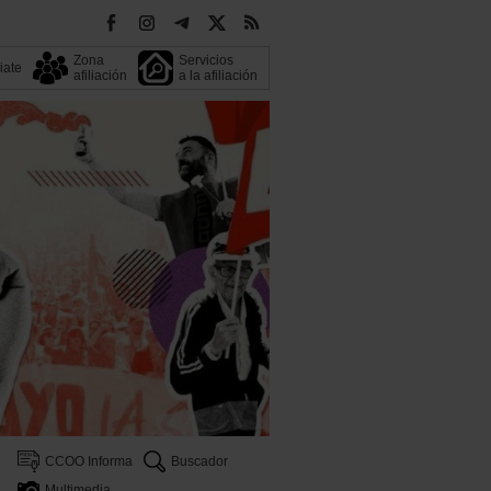
Zona
Servicios
liate
afiliación
a la afiliación
CCOO Informa
Buscador
Multimedia