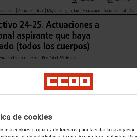
formación
Acción Sindical
Mujeres e igualdad
Formación
Salud laboral
Astu
ctivo 24-25. Actuaciones a
sonal aspirante que haya
ado (todos los cuerpos)
tará abierto entre los días 24 al 30 de julio.
tica de cookies
as CCAA.
io usa cookies propias y de terceros para facilitar la navegación
(Turnos 3, 6 y 4).
 información de estadísticas de uso de nuestros visitantes. Pu