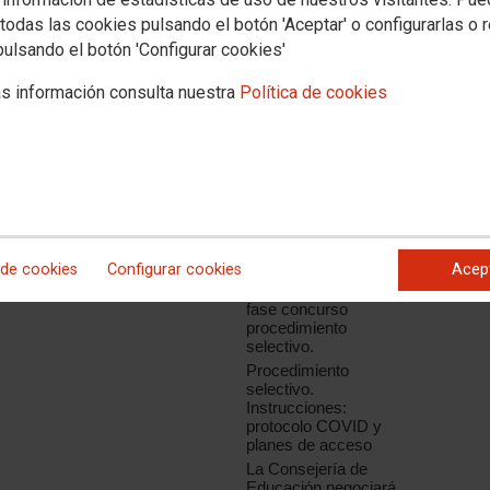
todas las cookies pulsando el botón 'Aceptar' o configurarlas o 
Turno 5).
pulsando el botón 'Configurar cookies'
s información consulta nuestra
Política de cookies
Noticias relacionadas
ará abierto entre los días 24 al 30
Titulaciones
necesarias para el
desempeño de
puestos en régimen
de interinidad.
Resolución 22 de
mayo de 2017.
 de cookies
Configurar cookies
Acep
Baremo provisional
fase concurso
procedimiento
selectivo.
Procedimiento
selectivo.
Instrucciones:
protocolo COVID y
planes de acceso
La Consejería de
Educación negociará